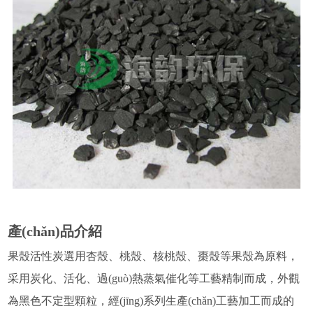
產(chǎn)品介紹
果殼活性炭選用杏殼、桃殼、核桃殼、棗殼等果殼為原料，
采用炭化、活化、過(guò)熱蒸氣催化等工藝精制而成，外觀
為黑色不定型顆粒，經(jīng)系列生產(chǎn)工藝加工而成的