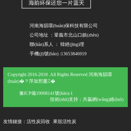
河南海韻環(huán)保科技有限公司
公司地址 ：鞏義市北山口鎮(zhèn)
聯(lián)系人 ： 韓經(jīng)理
手機(jī)號(hào) :13653846919
Copyright 2016-2018 .All Rights Reserved 河南海韻環
(huán)�？萍加邢薰�
豫ICP備19008141號(hào)-1
技術(shù)支持：共贏網(wǎng)絡(luò)
友情鏈接：
活性炭回收
果殼活性炭