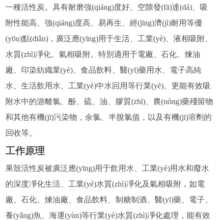
一種活性炭。具有耐磨強(qiáng)度好、空隙發(fā)達(dá)、吸
附性能高、強(qiáng)度高、易再生、經(jīng)濟(jì)耐用等優
(yōu)點(diǎn)，廣泛應(yīng)用于生活、工業(yè)、液相吸附、
水質(zhì)凈化、氣相吸附。特別適用于電廠、石化、煉油
廠、印染紡織業(yè)、食品飲料、醫(yī)藥用水、電子高純
水、生活飲用水、工業(yè)中水回用等行業(yè)。更能有效吸
附水中的游離氯、酚、硫、油、膠質(zhì)、農(nóng)藥殘留物
和其他有機(jī)污染物，余氯、半脫氯值，以及有機(jī)溶劑的
回收等。
工作原理
果殼活性炭被廣泛應(yīng)用于飲用水、工業(yè)用水和廢水
的深度凈化生活、工業(yè)水質(zhì)凈化及氣相吸附，如電
廠、石化、煉油廠、食品飲料、制糖制酒、醫(yī)藥、電子、
養(yǎng)魚、海運(yùn)等行業(yè)水質(zhì)凈化處理，能有效