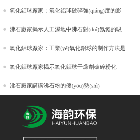
氧化鋁球廠家：氧化鋁球破碎強(qiáng)度的影
響因素...
沸石廠家揭示人工濕地中沸石對(duì)氨氮的吸
附及...
氧化鋁球廠家：工業(yè)氧化鋁球的制作方法是
什...
氧化鋁球廠家揭示氧化鋁球干燥劑破碎粉化
的...
沸石廠家講講沸石粉的優(yōu)勢(shì)