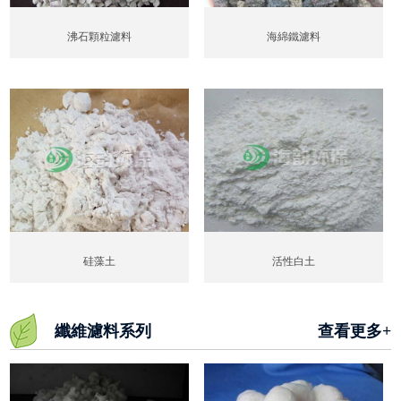
沸石顆粒濾料
海綿鐵濾料
硅藻土
活性白土
纖維濾料系列
查看更多+