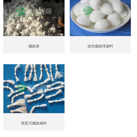
纖維束
改性纖維球濾料
彗星式纖維濾料