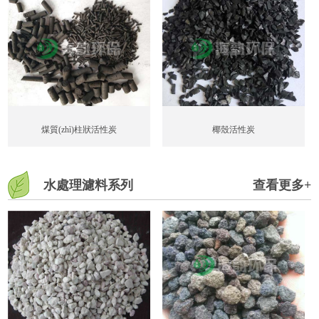
煤質(zhì)柱狀活性炭
椰殼活性炭
水處理濾料系列
查看更多+