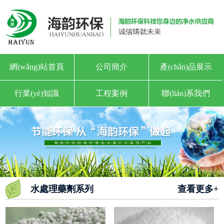
網(wǎng)站首頁
公司簡介
產(chǎn)品展示
行業(yè)知識
工程案例
聯(lián)系我們
水處理藥劑系列
查看更多+